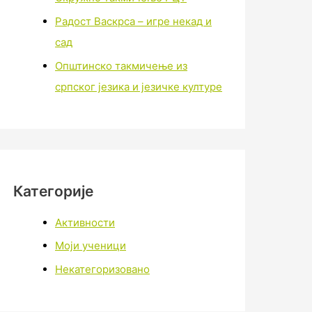
Радост Васкрса – игре некад и
сад
Општинско такмичење из
српског језика и језичке културе
Категорије
Активности
Моји ученици
Некатегоризовано