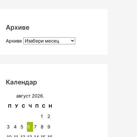
Архиве
Архиве
Календар
август 2026.
П
У
С
Ч
П
С
Н
1
2
3
4
5
6
7
8
9