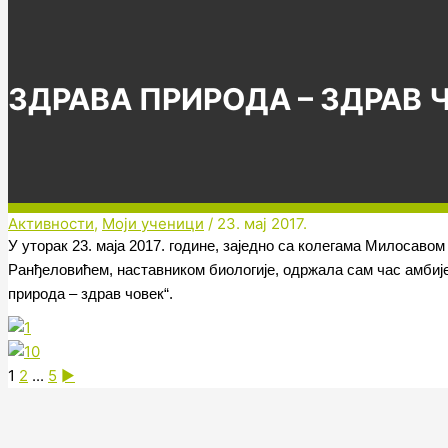
ЗДРАВА ПРИРОДА – ЗДРАВ 
Активности
,
Моји ученици
/
23. мај 2017.
У уторак 23. маја 2017. године, заједно са колегама Милосаво
Ранђеловићем, наставником биологије, одржала сам час амбиј
природа – здрав човек“.
1
2
...
5
►