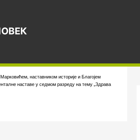
ЧОВЕК
м Марковићем, наставником историје и Благојем
енталне наставе у седмом разреду на тему „Здрава