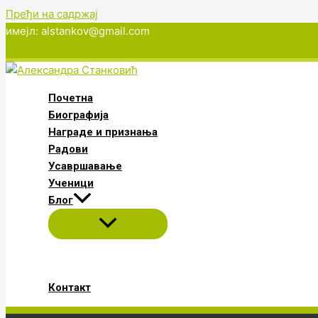
Пређи на садржај
имејл: alstankov@gmail.com
Почетна
Биографија
Награде и признања
Радови
Усавршавање
Ученици
Блог
Контакт