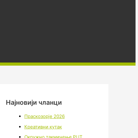
Најновији чланци
Праскозорје 2026
Креативни кутак
Окружно такмичење РЦТ