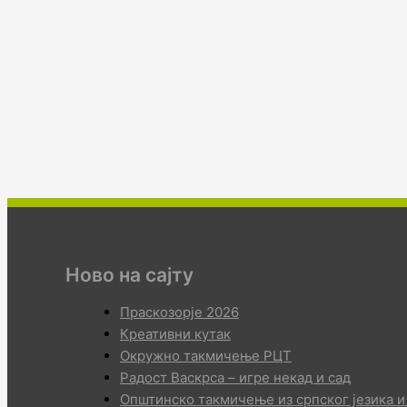
Ново на сајту
Праскозорје 2026
Креативни кутак
Окружно такмичење РЦТ
Радост Васкрса – игре некад и сад
Општинско такмичење из српског језика и 