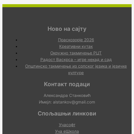
Ново на сајту
Праскозорје 2026
Креативни кутак
Окружно такмичење РЦТ
Радост Васкрса – игре некад и сад
Општинско такмичење из српског језика и језичке
културе
Контакт подаци
Александра Станковић
Имејл: alstankov@gmail.com
Спољашњи линкови
Учасофт
Уча еШкола