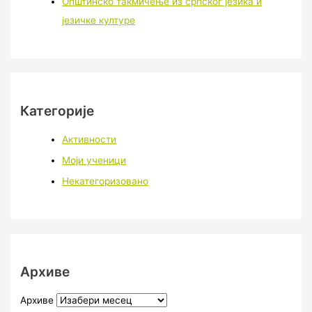
Општинско такмичење из српског језика и
језичке културе
Категорије
Активности
Моји ученици
Некатегоризовано
Архиве
Архиве