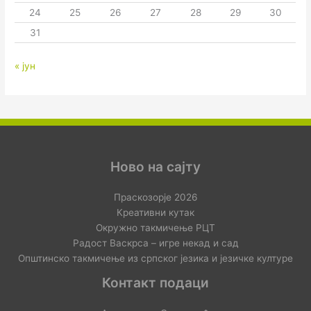
24
25
26
27
28
29
30
31
« јун
Ново на сајту
Праскозорје 2026
Креативни кутак
Окружно такмичење РЦТ
Радост Васкрса – игре некад и сад
Општинско такмичење из српског језика и језичке културе
Контакт подаци