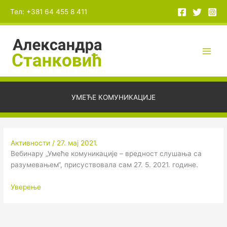
Пређи
А
Тел: +381 64 455 8 411
на
р
садржај
х
и
в
е
УМЕЋЕ КОМУНИКАЦИЈЕ
Активности
/
27. мај 2021.
Вебинару „Умеће комуникације – вредност слушања са
разумевањем“, присуствовала сам 27. 5. 2021. године.
Уверење