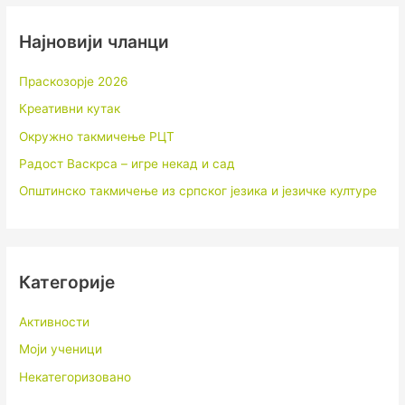
Најновији чланци
Праскозорје 2026
Креативни кутак
Окружно такмичење РЦТ
Радост Васкрса – игре некад и сад
Општинско такмичење из српског језика и језичке културе
Категорије
Активности
Моји ученици
Некатегоризовано