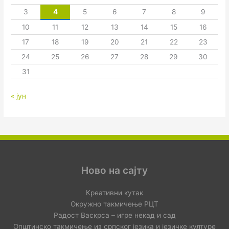
3
4
5
6
7
8
9
10
11
12
13
14
15
16
17
18
19
20
21
22
23
24
25
26
27
28
29
30
31
« јун
Ново на сајту
Креативни кутак
Окружно такмичење РЦТ
Радост Васкрса – игре некад и сад
Општинско такмичење из српског језика и језичке културе