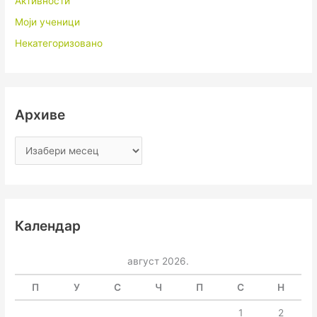
Активности
Моји ученици
Некатегоризовано
Архиве
Календар
август 2026.
П
У
С
Ч
П
С
Н
1
2