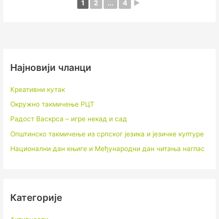
1
2
...
4
►
Најновији чланци
Креативни кутак
Окружно такмичење РЦТ
Радост Васкрса – игре некад и сад
Општинско такмичење из српског језика и језичке културе
Национални дан књиге и Међународни дан читања наглас
Категорије