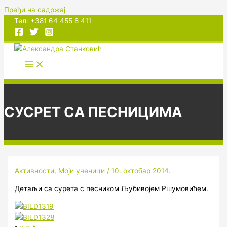
Пређи на садржај
Тел: +381 64 455 8 411
СУСРЕТ СА ПЕСНИЦИМА
Активности
,
Моји ученици
/
10. октобар 2014.
Детаљи са сурета с песником Љубивојем Ршумовићем.