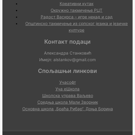
Креативни кутак
Окружно такмичење РЦТ
Радост Васкрса – игре некад и сад
Општинско такмичење из српског језика и језичке
културе
Контакт подаци
Александра Станковић
Имејл: alstankov@gmail.com
Спољашњи линкови
Учасофт
Уча еШкола
Школска управа Ваљево
Средња школа Мали Зворник
Основна школа „Браћа Рибар“, Доња Борина