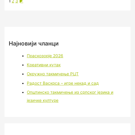
1
2
3
►
Најновији чланци
Праскозорје 2026
Креативни кутак
Окружно такмичење РЦТ
Радост Васкрса – игре некад и сад
Општинско такмичење из српског језика и
језичке културе