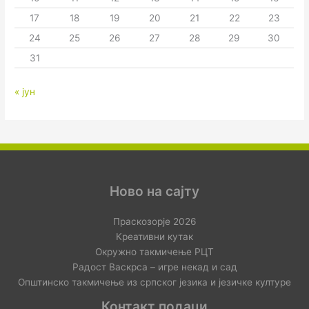
17
18
19
20
21
22
23
24
25
26
27
28
29
30
31
« јун
Ново на сајту
Праскозорје 2026
Креативни кутак
Окружно такмичење РЦТ
Радост Васкрса – игре некад и сад
Општинско такмичење из српског језика и језичке културе
Контакт подаци