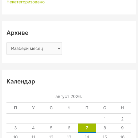
Некатегоризовано
Архиве
Календар
август 2026.
П
У
С
Ч
П
С
Н
1
2
3
4
5
6
7
8
9
10
11
12
13
14
15
16