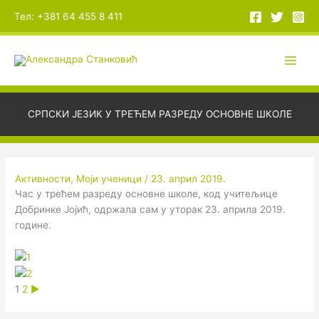
Пређи
А
Тел: +381 64 455 8 411
на
р
садржај
х
и
в
е
СРПСКИ ЈЕЗИК У ТРЕЋЕМ РАЗРЕДУ ОСНОВНЕ ШКОЛЕ
Активности
,
Моји ученици
/
23. април 2019.
Час у трећем разреду основне школе, код учитељице
Добринке Јојић, одржала сам у уторак 23. априла 2019.
године.
1
2
►