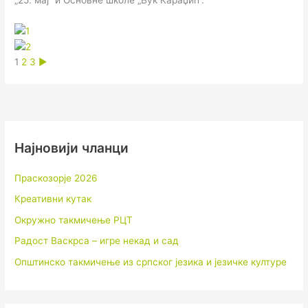
1
2
3
►
Најновији чланци
Праскозорје 2026
Креативни кутак
Окружно такмичење РЦТ
Радост Васкрса – игре некад и сад
Општинско такмичење из српског језика и језичке културе