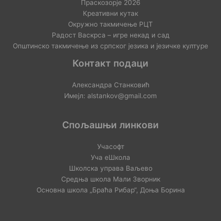
Праскозорје 2026
Креативни кутак
Окружно такмичење РЦТ
Радост Васкрса – игре некад и сад
Општинско такмичење из српског језика и језичке културе
Контакт подаци
Александра Станковић
Имејл: alstankov@gmail.com
Спољашњи линкови
Учасофт
Уча еШкола
Школска управа Ваљево
Средња школа Мали Зворник
Основна школа „Браћа Рибар“, Доња Борина