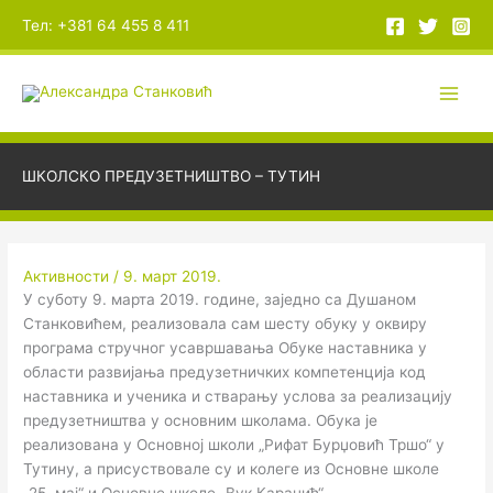
Пређи
А
Тел: +381 64 455 8 411
на
р
садржај
х
и
в
е
ШКОЛСКО ПРЕДУЗЕТНИШТВО – ТУТИН
Активности
/
9. март 2019.
У суботу 9. марта 2019. године, заједно са Душаном
Станковићем, реализовала сам шесту обуку у оквиру
програма стручног усавршавања Обуке наставника у
области развијања предузетничких компетенција код
наставника и ученика и стварању услова за реализацију
предузетништва у основним школама. Обука је
реализована у Основној школи „Рифат Бурџовић Тршо“ у
Тутину, а присуствовале су и колеге из Основне школе
„25. мај“ и Основне школе „Вук Караџић“.