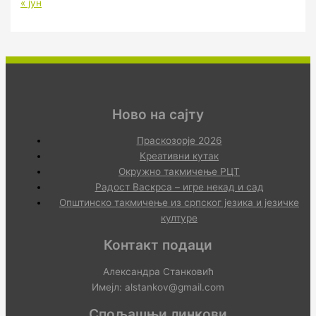
« јун
Ново на сајту
Праскозорје 2026
Креативни кутак
Окружно такмичење РЦТ
Радост Васкрса – игре некад и сад
Општинско такмичење из српског језика и језичке
културе
Контакт подаци
Александра Станковић
Имејл: alstankov@gmail.com
Спољашњи линкови