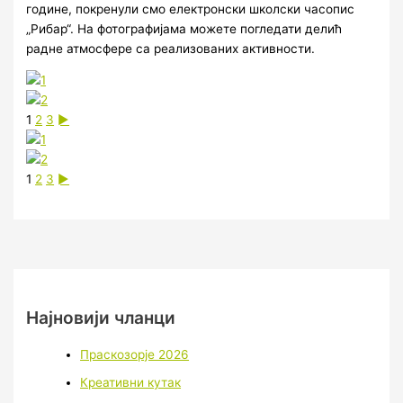
године, покренули смо електронски школски часопис
„Рибар“. На фотографијама можете погледати делић
радне атмосфере са реализованих активности.
1
2
3
►
1
2
3
►
Најновији чланци
Праскозорје 2026
Креативни кутак