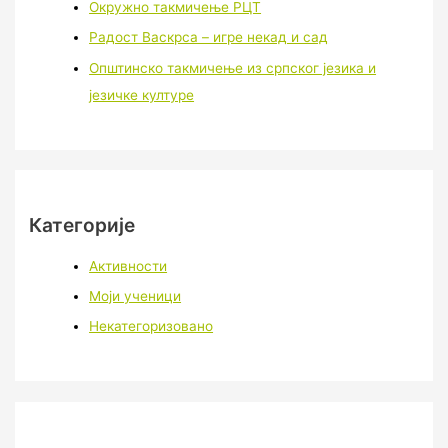
Окружно такмичење РЦТ
Радост Васкрса – игре некад и сад
Општинско такмичење из српског језика и
језичке културе
Категорије
Активности
Моји ученици
Некатегоризовано