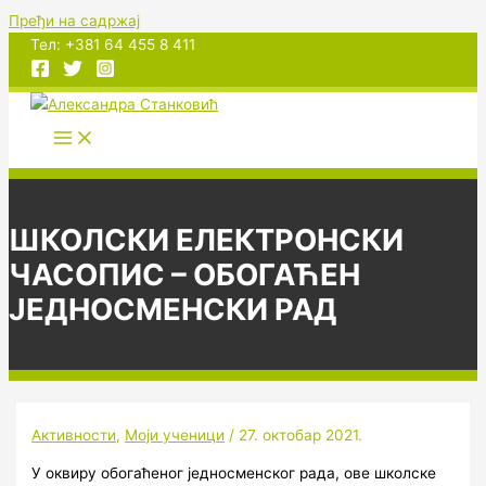
Пређи на садржај
Тел: +381 64 455 8 411
ШКОЛСКИ ЕЛЕКТРОНСКИ
ЧАСОПИС – ОБОГАЋЕН
ЈЕДНОСМЕНСКИ РАД
Активности
,
Моји ученици
/
27. октобар 2021.
У оквиру обогаћеног једносменског рада, ове школске