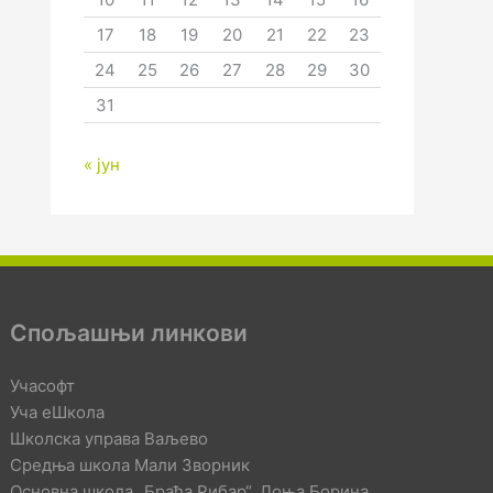
17
18
19
20
21
22
23
24
25
26
27
28
29
30
31
« јун
Спољашњи линкови
Учасофт
Уча еШкола
Школска управа Ваљево
Средња школа Мали Зворник
Основна школа „Браћа Рибар“, Доња Борина