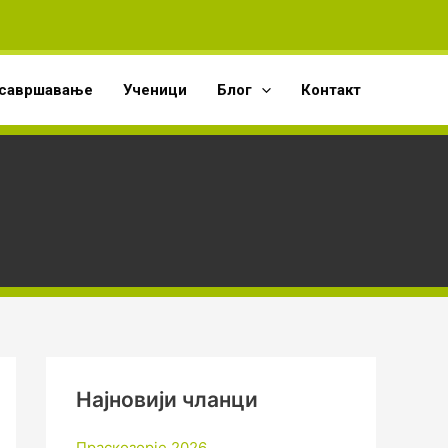
А
р
х
савршавање
Ученици
Блог
Контакт
и
в
е
Најновији чланци
Праскозорје 2026