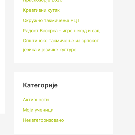
Креативни кутак
Окружно такмичење РЦТ
Радост Васкрса – игре некад и сад
Општинско такмичење из српског
језика и језичке културе
Категорије
Активности
Моји ученици
Некатегоризовано