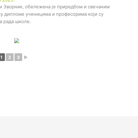
и Зворник, обележена је приредбом и свечаним
су дипломе ученицима и професорима који су
 рада школе.
1
2
3
►