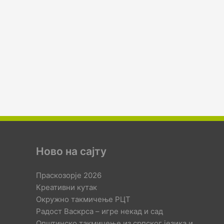
Ново на сајту
Праскозорје 2026
Креативни кутак
Окружно такмичење РЦТ
Радост Васкрса – игре некад и сад
Општинско такмичење из српског језика и