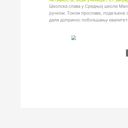
Школска слава у Средњој школи Мал
ручком. Током прославе, подељене 
дали допринос побољшању квалитета