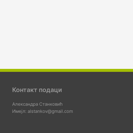
Контакт подаци
Александра Станковић
Имејл: alstankov@gmail.com