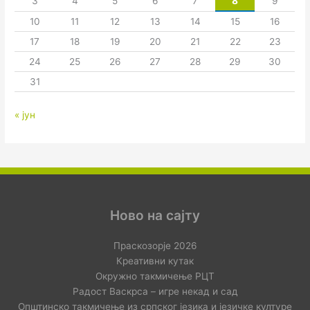
3
4
5
6
7
8
9
10
11
12
13
14
15
16
17
18
19
20
21
22
23
24
25
26
27
28
29
30
31
« јун
Ново на сајту
Праскозорје 2026
Креативни кутак
Окружно такмичење РЦТ
Радост Васкрса – игре некад и сад
Општинско такмичење из српског језика и језичке културе