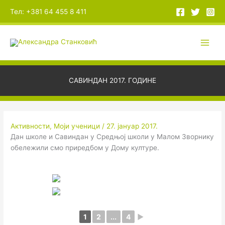
Пређи
А
Тел: +381 64 455 8 411
на
р
садржај
х
и
в
е
САВИНДАН 2017. ГОДИНЕ
Активности
,
Моји ученици
/
27. јануар 2017.
Дан школе и Савиндан у Средњој школи у Малом Зворнику
обележили смо приредбом у Дому културе.
1
2
...
4
►