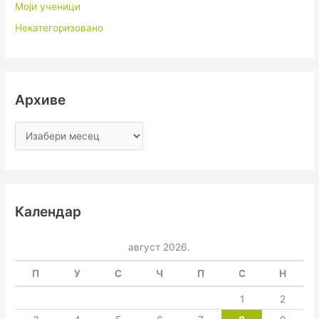
Моји ученици
Некатегоризовано
Архиве
Календар
август 2026.
П
У
С
Ч
П
С
Н
1
2