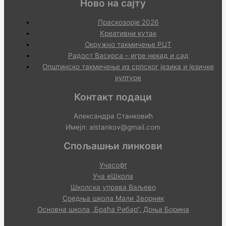
Ново на сајту
Праскозорје 2026
Креативни кутак
Окружно такмичење РЦТ
Радост Васкрса – игре некад и сад
Општинско такмичење из српског језика и језичке
културе
Контакт подаци
Александра Станковић
Имејл: alstankov@gmail.com
Спољашњи линкови
Учасофт
Уча еШкола
Школска управа Ваљево
Средња школа Мали Зворник
Основна школа „Браћа Рибар“, Доња Борина