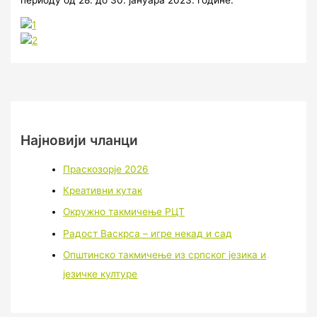
Најновији чланци
Праскозорје 2026
Креативни кутак
Окружно такмичење РЦТ
Радост Васкрса – игре некад и сад
Општинско такмичење из српског језика и
језичке културе