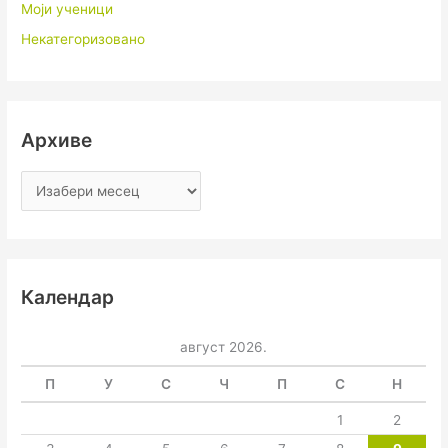
Моји ученици
Некатегоризовано
Архиве
Календар
август 2026.
П
У
С
Ч
П
С
Н
1
2