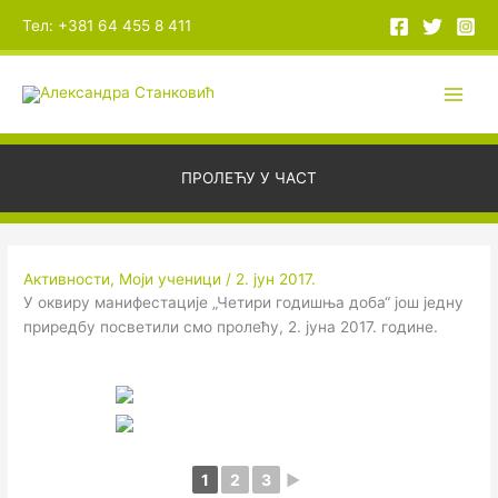
Пређи
А
Тел: +381 64 455 8 411
на
р
садржај
х
и
в
е
ПРОЛЕЋУ У ЧАСТ
Активности
,
Моји ученици
/
2. јун 2017.
У оквиру манифестације „Четири годишња доба“ још једну
приредбу посветили смо пролећу, 2. јуна 2017. године.
1
2
3
►