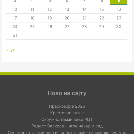
3
4
5
6
7
8
9
10
11
12
13
14
15
16
17
18
19
20
21
22
23
24
25
26
27
28
29
30
31
« јун
Ново на сајту
Праскозорје 2026
Креативни кутак
Окружно такмичење РЦТ
Радост Васкрса – игре некад и сад
Општинско такмичење из српског језика и језичке културе