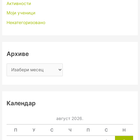
Активности
Моји ученици
Некатегоризовано
Архиве
Календар
август 2026.
П
У
С
Ч
П
С
Н