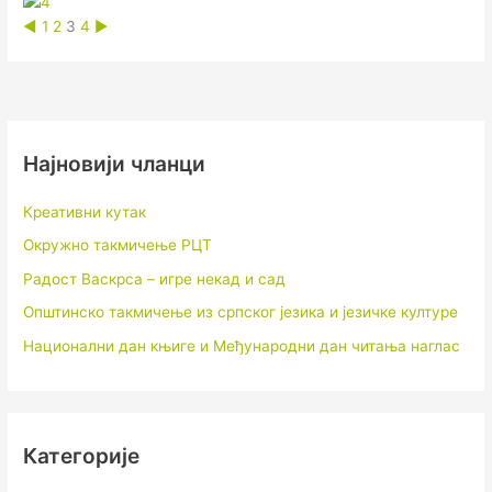
◄
1
2
3
4
►
Најновији чланци
Креативни кутак
Окружно такмичење РЦТ
Радост Васкрса – игре некад и сад
Општинско такмичење из српског језика и језичке културе
Национални дан књиге и Међународни дан читања наглас
Категорије