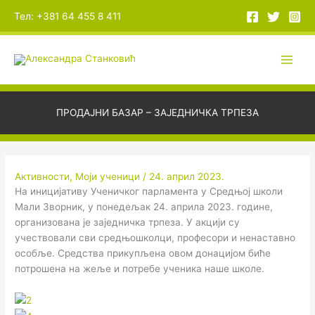
Пређи
А
Тел: +381 64 455 8 411
на
р
садржај
х
и
в
е
ПРОДАЈНИ БАЗАР – ЗАЈЕДНИЧКА ТРПЕЗА
Активности
,
Моји ученици
/
24. април 2023.
На иницијативу Ученичког парламента у Средњој школи
Мали Зворник, у понедељак 24. априла 2023. године,
организована је заједничка трпеза. У акцији су
учествовали сви средњошколци, професори и ненаставно
особље. Средства прикупљена овом донацијом биће
потрошена на жеље и потребе ученика наше школе.