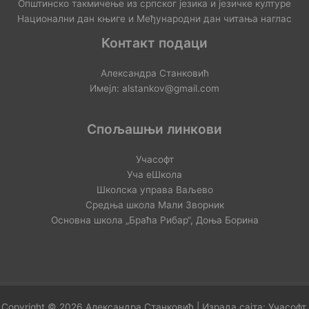
Општинско такмичење из српског језика и језичке културе
Национални дан књиге и Међународни дан читања наглас
Контакт подаци
Александра Станковић
Имејл: alstankov@gmail.com
Спољашњи линкови
Учасофт
Уча еШкола
Школска управа Ваљево
Средња школа Мали Зворник
Основна школа „Браћа Рибар“, Доња Борина
Copyright © 2026 Александра Станковић | Израда сајта:
Учасофт
.