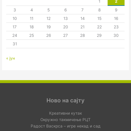
1
2
3
4
5
6
7
8
9
10
11
12
13
14
15
16
17
18
19
20
21
22
23
24
25
26
27
28
29
30
31
« јун
Ново на сајту
Креативни кутак
Окружно такмичење РЦТ
Радост Васкрса – игре некад и сад