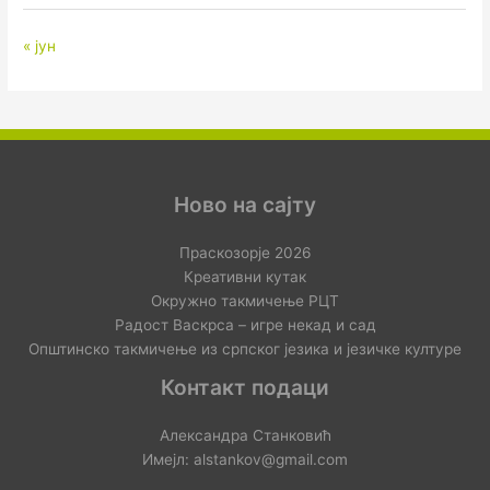
« јун
Ново на сајту
Праскозорје 2026
Креативни кутак
Окружно такмичење РЦТ
Радост Васкрса – игре некад и сад
Општинско такмичење из српског језика и језичке културе
Контакт подаци
Александра Станковић
Имејл: alstankov@gmail.com