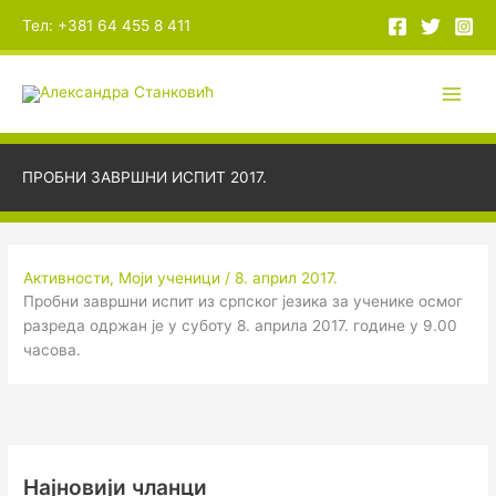
Пређи
А
Тел: +381 64 455 8 411
на
р
садржај
х
и
в
е
ПРОБНИ ЗАВРШНИ ИСПИТ 2017.
Активности
,
Моји ученици
/
8. април 2017.
Пробни завршни испит из српског језика за ученике осмог
разреда одржан је у суботу 8. априла 2017. године у 9.00
часова.
Најновији чланци