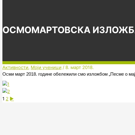
ОСМОМАРТОВСКА ИЗЛОЖБ
Активности
,
Моји ученици
/
8. март 2018.
Осми март 2018. године обележили смо изложбом „Песме о мај
1
2
►