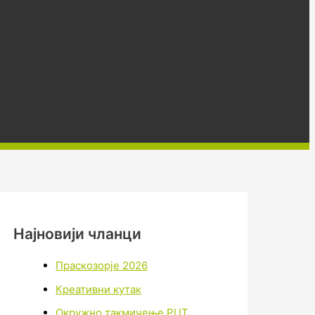
Најновији чланци
Праскозорје 2026
Креативни кутак
Окружно такмичење РЦТ