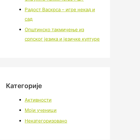
Радост Васкрса – игре некад и
сад
Општинско такмичење из
српског језика и језичке културе
Категорије
Активности
Моји ученици
Некатегоризовано