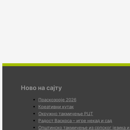
Ново на сајту
Праскозорје 2026
Креативни кутак
Окружно такмичење РЦТ
Радост Васкрса – игре некад и сад
Општинско такмичење из српског језика и 