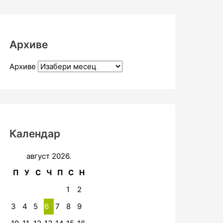
Архиве
Архиве
Календар
август 2026.
П
У
С
Ч
П
С
Н
1
2
3
4
5
6
7
8
9