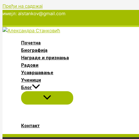
Пређи на садржај
имејл: alstankov@gmail.com
Почетна
Биографија
Награде и признања
Радови
Усавршавање
Ученици
Блог
Контакт