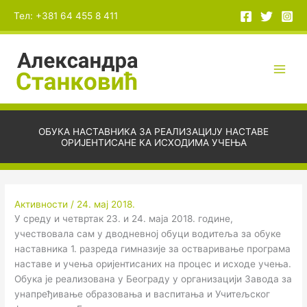
Пређи
А
Тел: +381 64 455 8 411
на
р
садржај
х
и
в
е
ОБУКА НАСТАВНИКА ЗА РЕАЛИЗАЦИЈУ НАСТАВЕ
ОРИЈЕНТИСАНЕ КА ИСХОДИМА УЧЕЊА
Активности
/
24. мај 2018.
У среду и четвртак 23. и 24. маја 2018. године,
учествовала сам у дводневној обуци водитеља за обуке
наставника 1. разреда гимназије за остваривање програма
наставе и учења оријентисаних на процес и исходе учења.
Обука је реализована у Београду у организацији Завода за
унапређивање образовања и васпитања и Учитељског