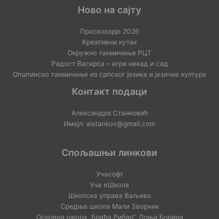
Ново на сајту
Праскозорје 2026
Креативни кутак
Окружно такмичење РЦТ
Радост Васкрса – игре некад и сад
Општинско такмичење из српског језика и језичке културе
Контакт подаци
Александра Станковић
Имејл: alstankov@gmail.com
Спољашњи линкови
Учасофт
Уча еШкола
Школска управа Ваљево
Средња школа Мали Зворник
Основна школа „Браћа Рибар“, Доња Борина