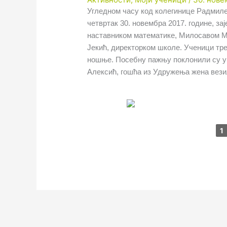
Угледном часу код колегинице Радмиле
четвртак 30. новембра 2017. године, з
наставником математике, Милосавом М
Јекић, директорком школе. Ученици тр
ношње. Посебну пажњу поклонили су ук
Алексић, гошћа из Удружења жена везиљ
1