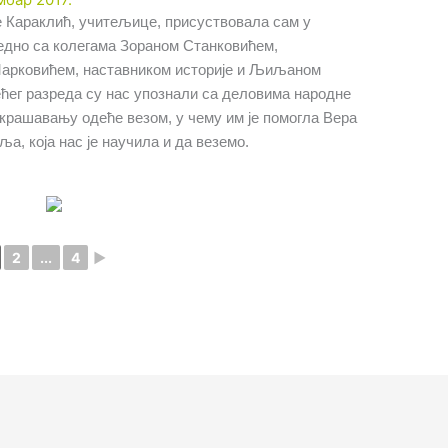
 Караклић, учитељице, присуствовала сам у
аједно са колегама Зораном Станковићем,
арковићем, наставником историје и Љиљаном
ећег разреда су нас упознали са деловима народне
рашавању одеће везом, у чему им је помогла Вера
а, која нас је научила и да веземо.
2
...
4
►