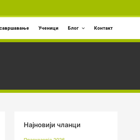
А
р
х
савршавање
Ученици
Блог
Контакт
и
в
е
Најновији чланци
Праскозорје 2026