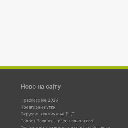
Ново на сајту
Праскозорје 2026
Креативни кутак
Окружно такмичење РЦТ
Радост Васкрса – игре некад и сад
Општинско такмичење из српског језика и