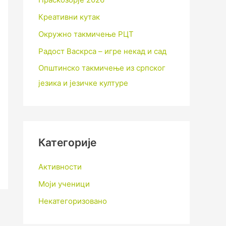
Креативни кутак
Окружно такмичење РЦТ
Радост Васкрса – игре некад и сад
Општинско такмичење из српског
језика и језичке културе
Категорије
Активности
Моји ученици
Некатегоризовано