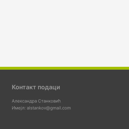
Контакт подаци
Александра Станковић
Имејл: alstankov@gmail.com