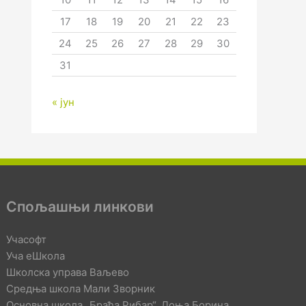
17
18
19
20
21
22
23
24
25
26
27
28
29
30
31
« јун
Спољашњи линкови
Учасофт
Уча еШкола
Школска управа Ваљево
Средња школа Мали Зворник
Основна школа „Браћа Рибар“, Доња Борина