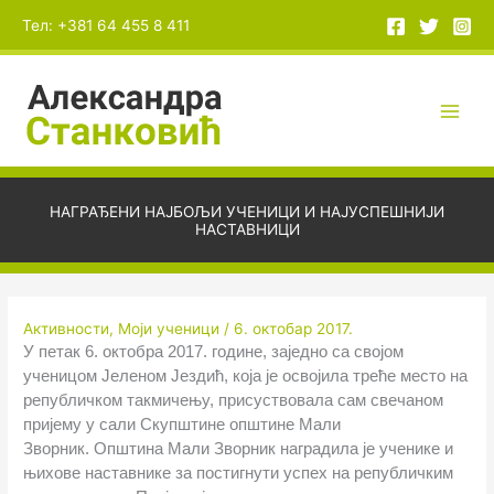
Пређи
А
Тел: +381 64 455 8 411
на
р
садржај
х
и
в
е
НАГРАЂЕНИ НАЈБОЉИ УЧЕНИЦИ И НАЈУСПЕШНИЈИ
НАСТАВНИЦИ
Активности
,
Моји ученици
/
6. октобар 2017.
У петак 6. октобра 2017. године, заједно са својом
ученицом Јеленом Јездић, која је освојила треће место на
републичком такмичењу, присуствовала сам свечаном
пријему у сали Скупштине општине Мали
Зворник. Општина Мали Зворник наградила је ученике и
њихове наставнике за постигнути успех на републичким