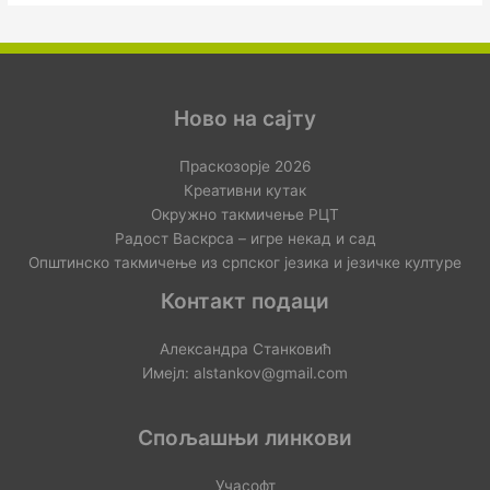
Ново на сајту
Праскозорје 2026
Креативни кутак
Окружно такмичење РЦТ
Радост Васкрса – игре некад и сад
Општинско такмичење из српског језика и језичке културе
Контакт подаци
Александра Станковић
Имејл: alstankov@gmail.com
Спољашњи линкови
Учасофт