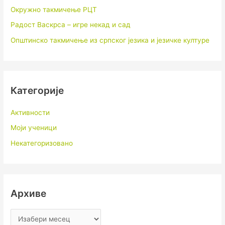
Окружно такмичење РЦТ
Радост Васкрса – игре некад и сад
Општинско такмичење из српског језика и језичке културе
Категорије
Активности
Моји ученици
Некатегоризовано
Архиве