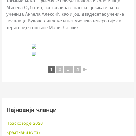
такмичењима. Пријему је присуствовала и колегиница
Милена Суботић, наставница енглеског језика и њена
ученица Анђела Алексић, као и још двадесетак ученика
носилаца Вукове дипломе и пет ученика генерације са
територије општине Мали Зворник.
1
2
...
4
►
Најновији чланци
Праскозорје 2026
Креативни кутак