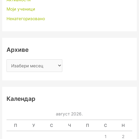
Моји ученици
Некатегоризовано
Архиве
Календар
август 2026.
П
У
С
Ч
П
С
Н
1
2