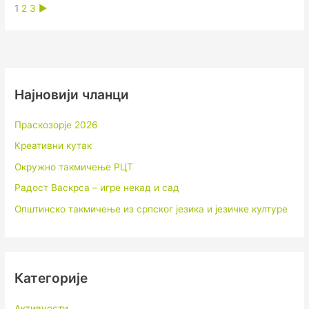
1
2
3
►
Најновији чланци
Праскозорје 2026
Креативни кутак
Окружно такмичење РЦТ
Радост Васкрса – игре некад и сад
Општинско такмичење из српског језика и језичке културе
Категорије
Активности