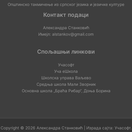
Општинско такмичење из српског језика и језичке културе
Контакт подаци
Александра Станковић
Имејл: alstankov@gmail.com
Спољашњи линкови
Учасофт
Уча еШкола
Школска управа Ваљево
Средња школа Мали Зворник
Основна школа „Браћа Рибар“, Доња Борина
Copyright © 2026 Александра Станковић | Израда сајта:
Учасофт
.