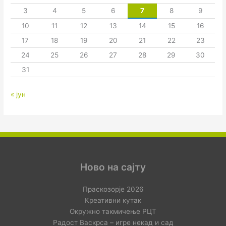
3
4
5
6
7
8
9
10
11
12
13
14
15
16
17
18
19
20
21
22
23
24
25
26
27
28
29
30
31
« јун
Ново на сајту
Праскозорје 2026
Креативни кутак
Окружно такмичење РЦТ
Радост Васкрса – игре некад и сад