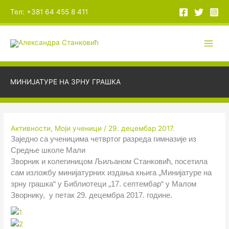
Пређи
А
Тел: +381 64 455 8 411
на
р
садржај
х
и
в
е
МИНИЈАТУРЕ НА ЗРНУ ГРАШКА
Активности
,
Моји ученици
/
29. децембар 2017.
Заједно са ученицима четвртог разреда гимназије из
Средње школе Мали
Зворник и колегиницом Љиљаном Станковић, посетила
сам изложбу минијатурних издања књига „Минијатуре на
зрну грашка“ у Библиотеци „17. септембар“ у Малом
Зворнику, у петак 29. децембра 2017. године.