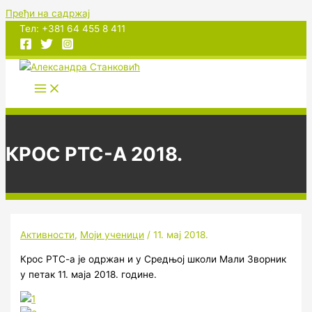
Пређи на садржај
Тел: +381 64 455 8 411
КРОС РТС-А 2018.
Активности
,
Моји ученици
/
11. мај 2018.
Крос РТС-а је одржан и у Средњој школи Мали Зворник
у петак 11. маја 2018. године.