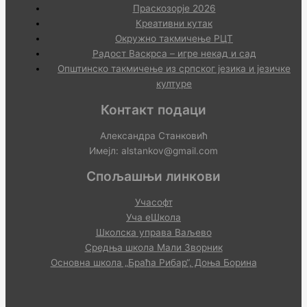
Праскозорје 2026
Креативни кутак
Окружно такмичење РЦТ
Радост Васкрса – игре некад и сад
Општинско такмичење из српског језика и језичке
културе
Контакт подаци
Александра Станковић
Имејл: alstankov@gmail.com
Спољашњи линкови
Учасофт
Уча еШкола
Школска управа Ваљево
Средња школа Мали Зворник
Основна школа „Браћа Рибар“, Доња Борина