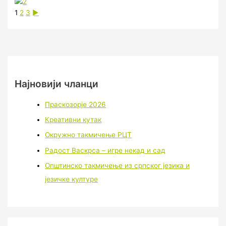
1
2
3
►
Најновији чланци
Праскозорје 2026
Креативни кутак
Окружно такмичење РЦТ
Радост Васкрса – игре некад и сад
Општинско такмичење из српског језика и
језичке културе