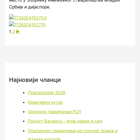
Србије и дијаспоре.
1
2
►
Најновији чланци
Праскозорје 2026
Креативни кутак
Окружно такмичење РЦТ
Радост Васкрса – игре некад и сад
Општинско такмичење из српског језика и
језичке културе