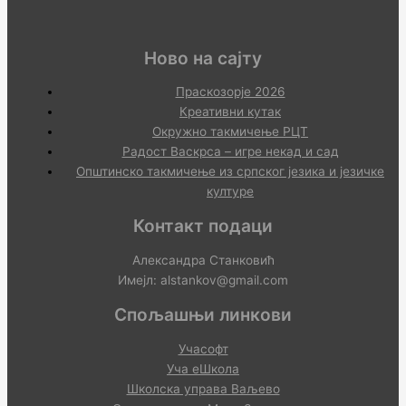
Ново на сајту
Праскозорје 2026
Креативни кутак
Окружно такмичење РЦТ
Радост Васкрса – игре некад и сад
Општинско такмичење из српског језика и језичке
културе
Контакт подаци
Александра Станковић
Имејл: alstankov@gmail.com
Спољашњи линкови
Учасофт
Уча еШкола
Школска управа Ваљево