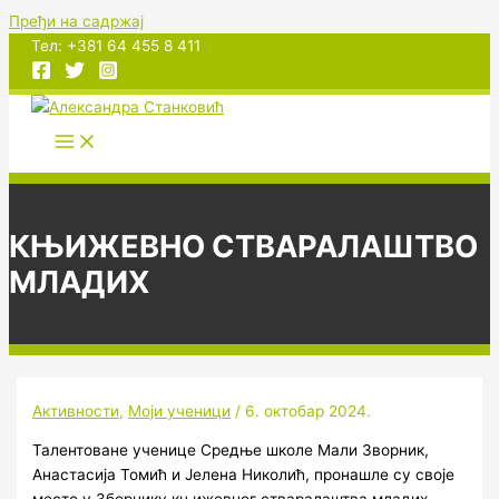
Пређи на садржај
Тел: +381 64 455 8 411
КЊИЖЕВНО СТВАРАЛАШТВО
МЛАДИХ
Активности
,
Моји ученици
/
6. октобар 2024.
Талентоване ученице Средње школе Мали Зворник,
Анастасија Томић и Јелена Николић, пронашле су своје
место у Зборнику књижевног стваралаштва младих