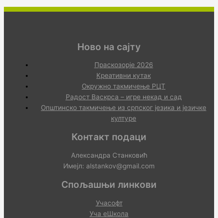
Ново на сајту
Праскозорје 2026
Креативни кутак
Окружно такмичење РЦТ
Радост Васкрса – игре некад и сад
Општинско такмичење из српског језика и језичке
културе
Контакт подаци
Александра Станковић
Имејл: alstankov@gmail.com
Спољашњи линкови
Учасофт
Уча еШкола