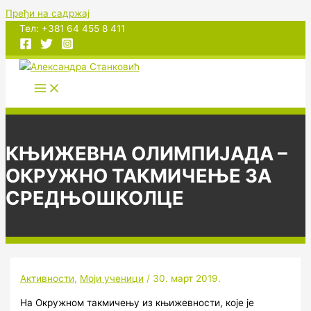
Пређи на садржај
Тел: +381 64 455 8 411
КЊИЖЕВНА ОЛИМПИЈАДА –
ОКРУЖНО ТАКМИЧЕЊЕ ЗА
СРЕДЊОШКОЛЦЕ
Активности
,
Моји ученици
/
30. март 2019.
На Окружном такмичењу из књижевности, које је