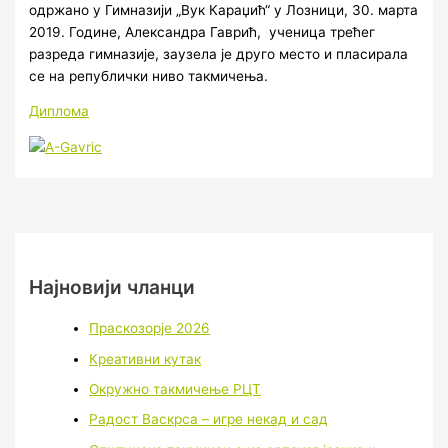
одржано у Гимназији „Вук Караџић“ у Лозници, 30. марта
2019. Године, Александра Гаврић, ученица трећег
разреда гимназије, заузела је друго место и пласирала
се на републички ниво такмичења.
Диплома
Најновији чланци
Праскозорје 2026
Креативни кутак
Окружно такмичење РЦТ
Радост Васкрса – игре некад и сад