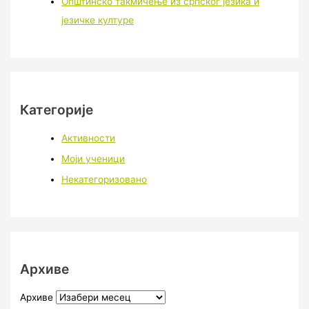
Општинско такмичење из српског језика и
језичке културе
Категорије
Активности
Моји ученици
Некатегоризовано
Архиве
Архиве