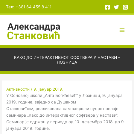
Пређи
А
Тел: +381 64 455 8 411
на
р
садржај
х
и
в
е
КАКО ДО ИНТЕРАКТИВНОГ СОФТВЕРА У НАСТАВИ –
ЛОЗНИЦА
Активности
/
9. јануар 2019.
У Основној школи „Aнта Богићевић“ у Лозници, 9. јануара
2019. године, заједно са Душаном
Станковићем, реализовала сам завршни сусрет онлајн
семинара „Како до интерактивног софтвера у настави“.
Семинар је одржан у периоду од 10. децембра 2018. до 9.
јануара 2019. године.