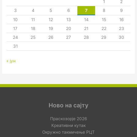
1
2
3
4
5
6
7
8
9
10
11
12
13
14
15
16
17
18
19
20
21
22
23
24
25
26
27
28
29
30
31
« јун
Ново на сајту
Праскозорје 2026
Креативни кутак
Окружно такмичење РЦТ