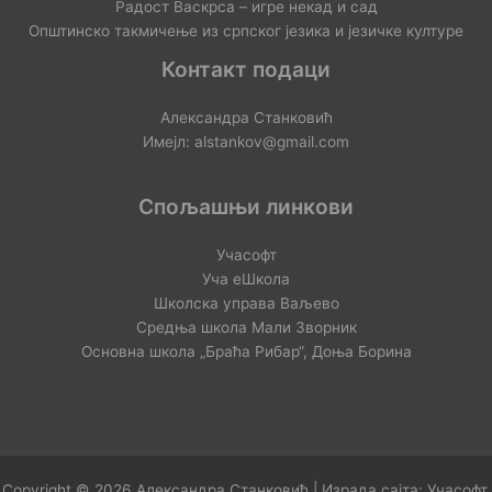
Радост Васкрса – игре некад и сад
Општинско такмичење из српског језика и језичке културе
Контакт подаци
Александра Станковић
Имејл: alstankov@gmail.com
Спољашњи линкови
Учасофт
Уча еШкола
Школска управа Ваљево
Средња школа Мали Зворник
Основна школа „Браћа Рибар“, Доња Борина
Copyright © 2026 Александра Станковић | Израда сајта:
Учасофт
.