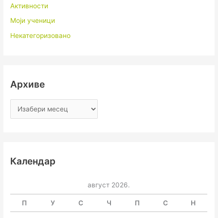
Активности
Моји ученици
Некатегоризовано
Архиве
Календар
август 2026.
П
У
С
Ч
П
С
Н