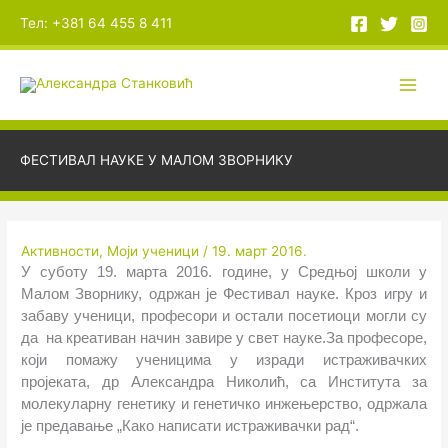
Пређи
А
Тел: +381 64 455 8 411
на
р
садржај
х
и
в
е
ФЕСТИВАЛ НАУКЕ У МАЛОМ ЗВОРНИКУ
Активности
,
Моји ученици
/
19. март 2016.
У суботу 19. марта 2016. године, у Средњој школи у
Малом Зворнику, одржан је Фестивал науке. Кроз игру и
забаву ученици, професори и остали посетиоци могли су
да на креативан начин завире у свет науке.За професоре,
који помажу ученицима у изради истраживачких
пројеката, др Александра Николић, са Института за
молекуларну генетику и генетичко инжењерство, одржала
је предавање „Како написати истраживачки рад“.