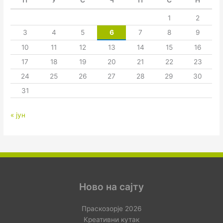
П
У
С
Ч
П
С
Н
1
2
3
4
5
6
7
8
9
10
11
12
13
14
15
16
17
18
19
20
21
22
23
24
25
26
27
28
29
30
31
« јун
Ново на сајту
Праскозорје 2026
Креативни кутак