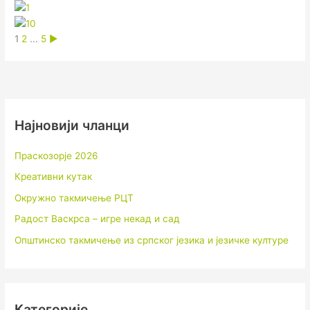
1
2
...
5
►
Најновији чланци
Праскозорје 2026
Креативни кутак
Окружно такмичење РЦТ
Радост Васкрса – игре некад и сад
Општинско такмичење из српског језика и језичке културе
Категорије