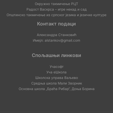
Окружно такмичење РЦТ
Радост Васкрса – игре некад и сад
Општинско такмичење из српског језика и језичке културе
Контакт подаци
Александра Станковић
Имејл: alstankov@gmail.com
Спољашњи линкови
Учасофт
Уча еШкола
Школска управа Ваљево
Средња школа Мали Зворник
Основна школа „Браћа Рибар“, Доња Борина