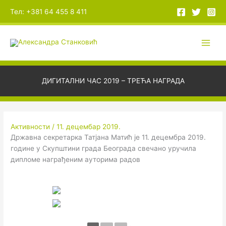
Пређи
А
Тел: +381 64 455 8 411
на
р
садржај
х
и
в
е
ДИГИТАЛНИ ЧАС 2019 – ТРЕЋА НАГРАДА
Активности
/
11. децембар 2019.
Државна секретарка Татјана Матић је 11. децембра 2019.
године у Скупштини града Београда свечано уручила
дипломе награђеним ауторима радов