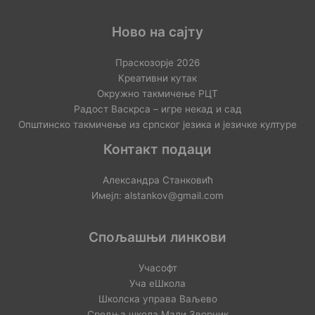
Ново на сајту
Праскозорје 2026
Креативни кутак
Окружно такмичење РЦТ
Радост Васкрса – игре некад и сад
Општинско такмичење из српског језика и језичке културе
Контакт подаци
Александра Станковић
Имејл: alstankov@gmail.com
Спољашњи линкови
Учасофт
Уча еШкола
Школска управа Ваљево
Средња школа Мали Зворник