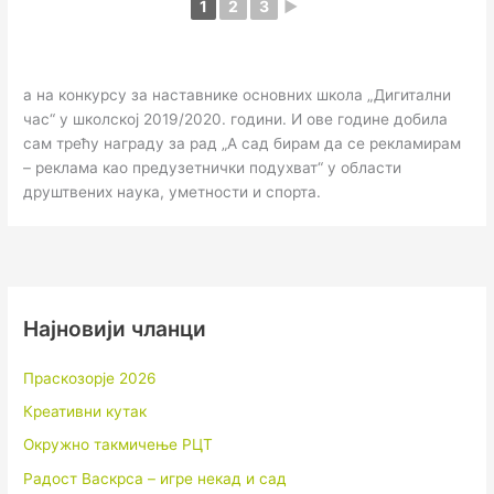
1
2
3
►
а на конкурсу за наставнике основних школа „Дигитални
час“ у школској 2019/2020. години. И ове године добила
сам трећу награду за рад „А сад бирам да се рекламирам
– реклама као предузетнички подухват“ у области
друштвених наука, уметности и спорта.
Најновији чланци
Праскозорје 2026
Креативни кутак
Окружно такмичење РЦТ
Радост Васкрса – игре некад и сад