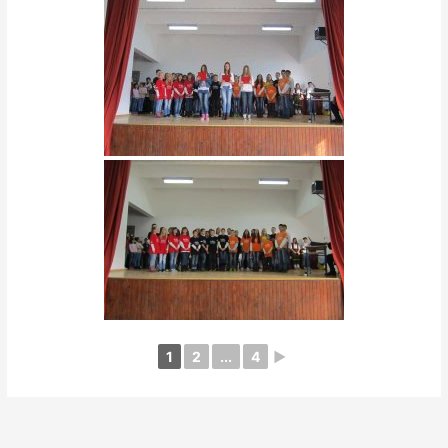
1
2
...
4
►