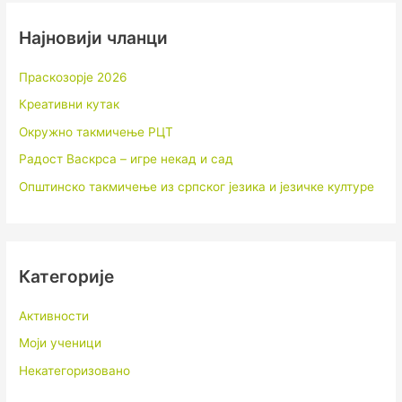
Најновији чланци
Праскозорје 2026
Креативни кутак
Окружно такмичење РЦТ
Радост Васкрса – игре некад и сад
Општинско такмичење из српског језика и језичке културе
Категорије
Активности
Моји ученици
Некатегоризовано