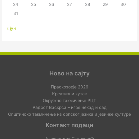
24
25
26
27
28
29
30
31
« јун
Ново на сајту
Праскозорје 2026
Креативни кутак
Окружно такмичење РЦТ
Радост Васкрса – игре некад и сад
Општинско такмичење из српског језика и језичке културе
Контакт подаци
Александра Станковић