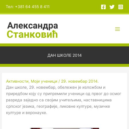
Пређи
А
Тел: +381 64 455 8 411
на
р
садржај
х
и
в
е
ДАН ШКОЛЕ 2014
Активности
,
Моји ученици
/
29. новембар 2014.
Дан школе, 29. новембар, обележен је изложбом и
приредбом коју су припремили ученици од првог до осмог
разреда заједно са својим учитељима, наставницима
српског језика, географије, ликовне културе, музичке
културе и веронауке.