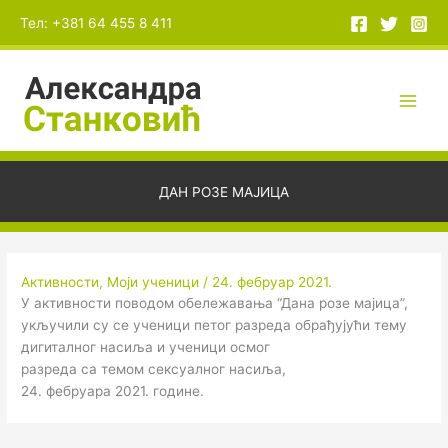
Пређи
А
Тел: +381 64 455 8 411
на
р
садржај
х
и
в
е
ДАН РОЗЕ МАЈИЦА
Активности
,
Моји ученици
/
24. фебруар 2021.
У активности поводом обележавања “Дана розе мајица”,
укључили су се ученици петог разреда обрађујући тему
дигиталног насиља и ученици осмог
разреда са темом сексуалног насиља,
24. фебруара 2021. године.