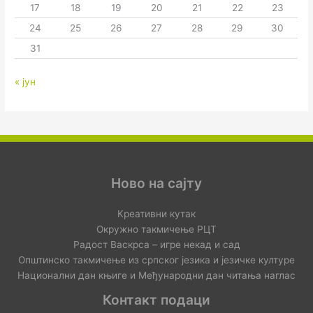
17
18
19
20
21
22
23
24
25
26
27
28
29
30
31
« јун
Ново на сајту
Креативни кутак
Окружно такмичење РЦТ
Радост Васкрса – игре некад и сад
Општинско такмичење из српског језика и језичке културе
Национални дан књиге и Међународни дан читања наглас
Контакт подаци