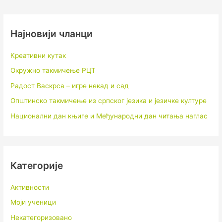
Најновији чланци
Креативни кутак
Окружно такмичење РЦТ
Радост Васкрса – игре некад и сад
Општинско такмичење из српског језика и језичке културе
Национални дан књиге и Међународни дан читања наглас
Категорије
Активности
Моји ученици
Некатегоризовано