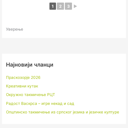
1
2
3
►
Уверење
Најновији чланци
Праскозорје 2026
Креативни кутак
Окружно такмичење РЦТ
Радост Васкрса – игре некад и сад
Општинско такмичење из српског језика и језичке културе