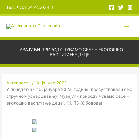
Пређи
А
Тел: +381 64 455 8 411
на
р
садржај
х
и
в
е
ЧУВАЈУЋИ ПРИРОДУ ЧУВАМО СЕБЕ – ЕКОЛОШКО
ВАСПИТАЊЕ ДЕЦЕ
Активности
/
10. јануар 2022.
У понедељак, 10. јануара 2022. године, присуствовали смо
стручном усавршавању „Чувајући природу чувамо себе –
еколошко васпитање деце“, К1, П3 (8 бодова).