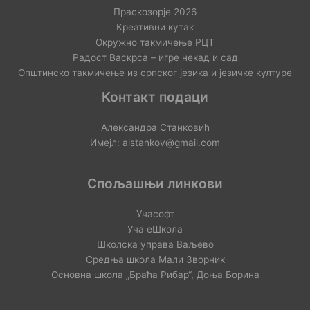
Праскозорје 2026
Креативни кутак
Окружно такмичење РЦТ
Радост Васкрса – игре некад и сад
Општинско такмичење из српског језика и језичке културе
Контакт подаци
Александра Станковић
Имејл: alstankov@gmail.com
Спољашњи линкови
Учасофт
Уча еШкола
Школска управа Ваљево
Средња школа Мали Зворник
Основна школа „Браћа Рибар“, Доња Борина