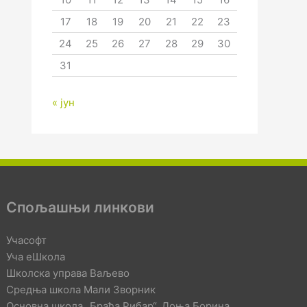
17
18
19
20
21
22
23
24
25
26
27
28
29
30
31
« јун
Спољашњи линкови
Учасофт
Уча еШкола
Школска управа Ваљево
Средња школа Мали Зворник
Основна школа „Браћа Рибар“, Доња Борина