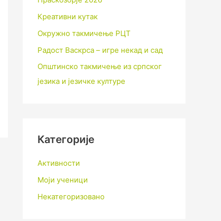
Креативни кутак
Окружно такмичење РЦТ
Радост Васкрса – игре некад и сад
Општинско такмичење из српског
језика и језичке културе
Категорије
Активности
Моји ученици
Некатегоризовано