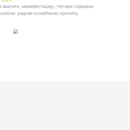
а заштите, манифестацију „Четири годишња
зложбом радова посвећених пролећу.