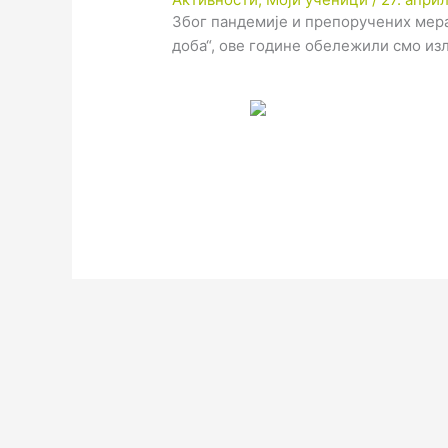
Због пандемије и препоручених мер
доба“, ове године обележили смо и