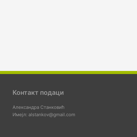
Контакт подаци
Александра Станковић
Имејл: alstankov@gmail.com