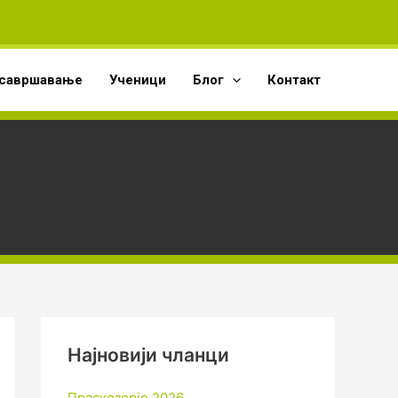
А
р
х
савршавање
Ученици
Блог
Контакт
и
в
е
Најновији чланци
Праскозорје 2026