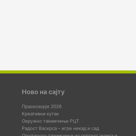
Ново на сајту
Праскозорје 2026
Креативни кутак
Окружно такмичење РЦТ
Радост Васкрса – игре некад и сад
Општинско такмичење из српског језика и