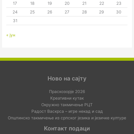
17
18
19
20
21
22
23
24
25
26
27
28
29
30
31
« јун
Ново на сајту
Праскозорје 2026
Креативни кутак
Окружно такмичење РЦТ
Радост Васкрса – игре некад и сад
Општинско такмичење из српског језика и језичке културе
Контакт подаци