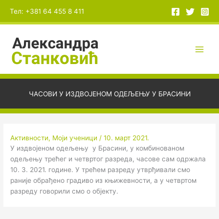
Пређи
А
Тел: +381 64 455 8 411
на
р
садржај
х
и
в
е
ЧАСОВИ У ИЗДВОЈЕНОМ ОДЕЉЕЊУ У БРАСИНИ
Активности
,
Моји ученици
/
10. март 2021.
У издвојеном одељењу у Брасини, у комбинованом
одељењу трећег и четвртог разреда, часове сам одржала
10. 3. 2021. године. У трећем разреду утврђивали смо
раније обрађено градиво из књижевности, а у четвртом
разреду говорили смо о објекту.