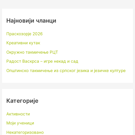
Најновији чланци
Праскозорје 2026
Креативни кутак
Окружно такмичење РЦТ
Радост Васкрса – игре некад и сад
Општинско такмичење из српског језика и језичке културе
Категорије
Активности
Моји ученици
Некатегоризовано