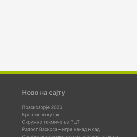
Ново на сајту
Праскозорје 2026
Креативни кутак
Окружно такмичење РЦТ
Радост Васкрса – игре некад и сад
Општинско такмичење из српског језика и