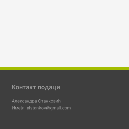
Контакт подаци
Александра Станковић
Имејл: alstankov@gmail.com