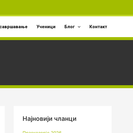
А
р
х
савршавање
Ученици
Блог
Контакт
и
в
е
Најновији чланци
Праскозорје 2026