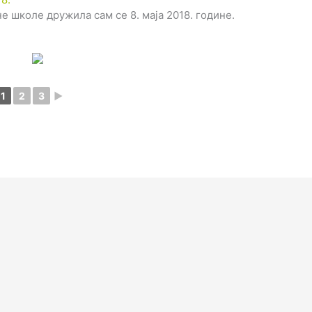
 школе дружила сам се 8. маја 2018. године.
1
2
3
►