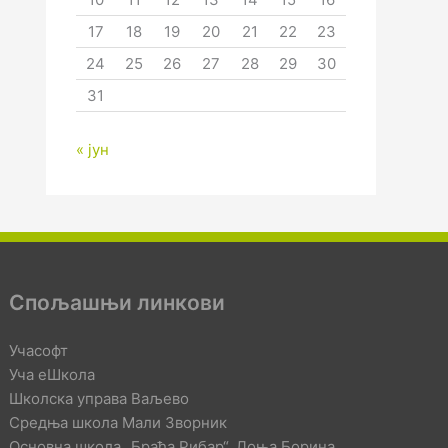
17
18
19
20
21
22
23
24
25
26
27
28
29
30
31
« јун
Спољашњи линкови
Учасофт
Уча еШкола
Школска управа Ваљево
Средња школа Мали Зворник
Основна школа „Браћа Рибар“, Доња Борина