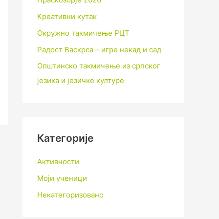
Креативни кутак
Окружно такмичење РЦТ
Радост Васкрса – игре некад и сад
Општинско такмичење из српског
језика и језичке културе
Категорије
Активности
Моји ученици
Некатегоризовано