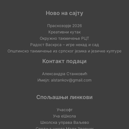
Ново на сајту
Праскозорје 2026
Креативни кутак
Окружно такмичење РЦТ
Радост Васкрса – игре некад и сад
Општинско такмичење из српског језика и језичке културе
Контакт подаци
Александра Станковић
Имејл: alstankov@gmail.com
Спољашњи линкови
Учасофт
Уча еШкола
Школска управа Ваљево
Средња школа Мали Зворник