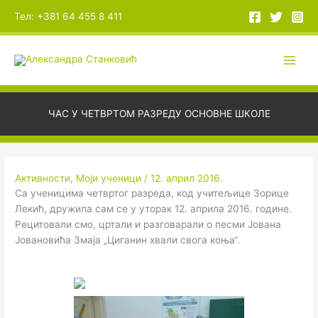
Пређи
А
Тел: +381 64 455 8 411
на
р
садржај
х
и
в
е
ЧАС У ЧЕТВРТОМ РАЗРЕДУ ОСНОВНЕ ШКОЛЕ
Активности
,
Моји ученици
/
12. април 2016.
Са ученицима четвртог разреда, код учитељице Зорице
Лекић, дружила сам се у уторак 12. априла 2016. године.
Рецитовали смо, цртали и разговарали о песми Јована
Јовановића Змаја „Циганин хвали свога коња“.