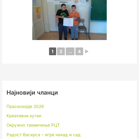
1
2
...
4
►
Најновији чланци
Праскозорје 2026
Креативни кутак
Окружно такмичење РЦТ
Радост Васкрса – игре некад и сад