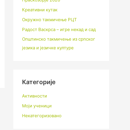
Креативни кутак
Окружно такмичење РЦТ
Радост Васкрса – игре некад и сад
Општинско такмичење из српског
језика и језичке културе
Категорије
Активности
Моји ученици
Некатегоризовано