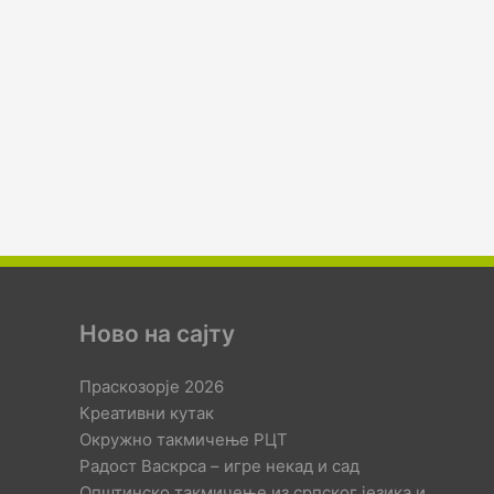
Ново на сајту
Праскозорје 2026
Креативни кутак
Окружно такмичење РЦТ
Радост Васкрса – игре некад и сад
Општинско такмичење из српског језика и