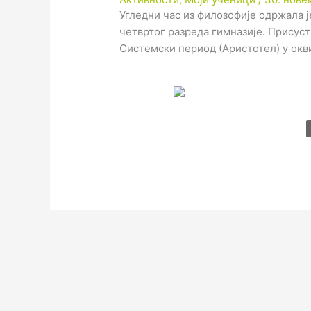
Угледни час из филозофије одржала 
четвртог разреда гимназије. Присус
Системски период (Аристотел) у окв