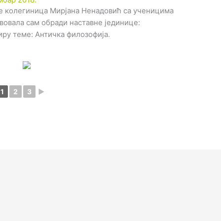
је колегиница Мирјана Ненадовић са ученицима
твовала сам обради наставне јединице:
иру теме: Античка филозофија.
1
2
3
►