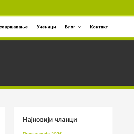
А
р
х
савршавање
Ученици
Блог
Контакт
и
в
е
Најновији чланци
Праскозорје 2026