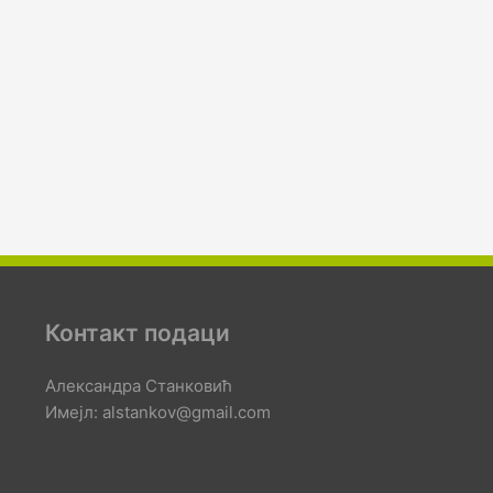
Контакт подаци
Александра Станковић
Имејл: alstankov@gmail.com