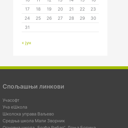
17
18
19
20
21
22
23
24
25
26
27
28
29
30
31
« јун
Спољашњи линкови
Учасофт
Уча еШкола
Школска управа Ваљево
Средња школа Мали Зворник
Основна школа „Браћа Рибар“, Доња Борина