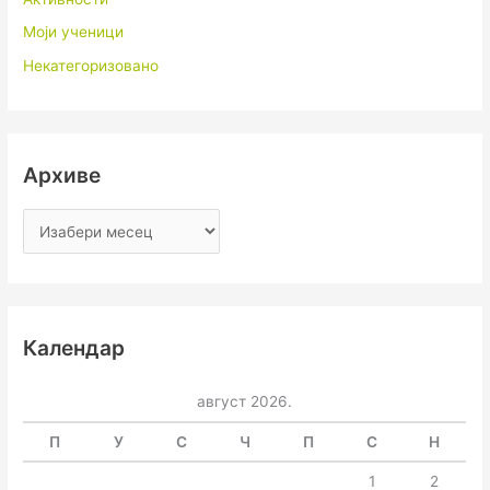
Моји ученици
Некатегоризовано
Архиве
Календар
август 2026.
П
У
С
Ч
П
С
Н
1
2