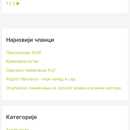
1
2
3
►
Најновији чланци
Праскозорје 2026
Креативни кутак
Окружно такмичење РЦТ
Радост Васкрса – игре некад и сад
Општинско такмичење из српског језика и језичке културе
Категорије
Активности