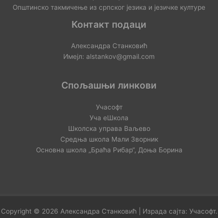
Општинско такмичење из српског језика и језичке културе
Контакт подаци
Александра Станковић
Имејл: alstankov@gmail.com
Спољашњи линкови
Учасофт
Уча еШкола
Школска управа Ваљево
Средња школа Мали Зворник
Основна школа „Браћа Рибар“, Доња Борина
Copyright © 2026 Александра Станковић | Израда сајта:
Учасофт
.