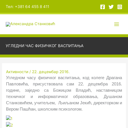
Пређи
А
Тел: +381 64 455 8 411
на
р
садржај
х
и
в
е
УГЛЕДНИ ЧАС ФИЗИЧКОГ ВАСПИТАЊА
Активности
/
22. децембар 2016.
Угледном часу физичког васпитања, код колеге Драгана
Павловића, присуствовала сам 22. децембра 2016.
године, заједно са Божицом Владић, наставницом
техничког и информатичког образовања, Душаном
Станковићем, учитељем, Љиљаном Јекић, директорком и
Вером Пашћан, школским психологом.