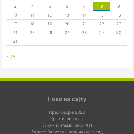
3
4
5
6
7
8
9
10
11
12
13
14
15
16
17
18
19
20
21
22
23
24
25
26
27
28
29
30
31
« јун
Ново на сајту
Праскозорје 2026
Креативни кутак
Окружно такмичење РЦТ
Радост Васкрса – игре некад и сад